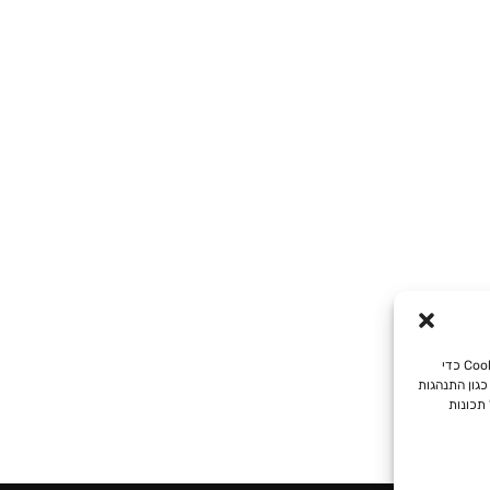
כדי לספק את חוויות המשתמש הטובות ביותר, אנו משתמשים בטכנולוגיות כמו קובצי Cookie כדי
כגון התנהגות
 תכונות